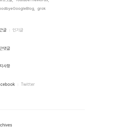
oodbyeGoogleBlog,
grok,
근글
인기글
근댓글
지사항
acebook
Twitter
chives