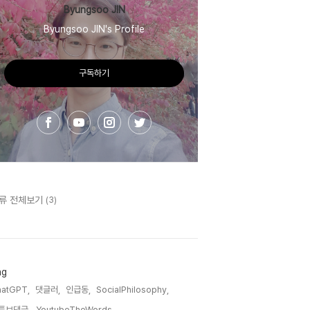
Byungsoo JIN
Byungsoo JIN's Profile
구독하기
류 전체보기
(3)
ag
hatGPT,
댓글러,
인급동,
SocialPhilosophy,
튜브댓글,
YoutubeTheWords,