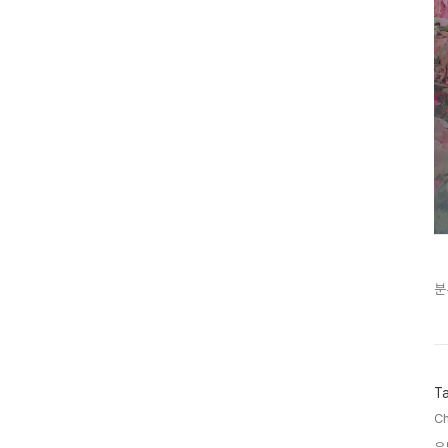
분
T
C
유